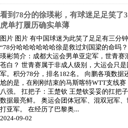
看到78分的徐瑛彬，有球迷足足笑了
虎单打履历确实单薄
图片 图片 有中国球迷为此笑了足足有三分
“78分哈哈哈哈哈哈徐是救过刘国梁的命吗？”
瑛彬简介：成都大运会男单亚定军，世青赛
苍白？ 世青赛属于非成人级别，大运会只是
军。积分78分，排名182名。 向鹏各项数据
尬的是，在刚刚结束的马斯喀特WTT支线赛
八强。 扛把子：王楚钦 王楚钦妥妥的扛把
数据最亮鲜。 奥运会团体冠军、混双冠军
打亚军。 在经历了巴黎奥...
2024-09-02