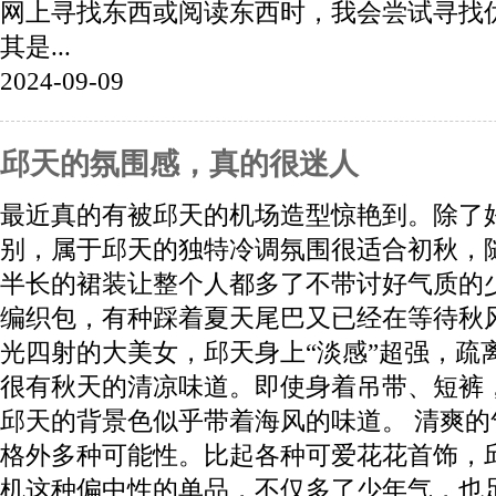
网上寻找东西或阅读东西时，我会尝试寻找
其是...
2024-09-09
邱天的氛围感，真的很迷人
最近真的有被邱天的机场造型惊艳到。除了
别，属于邱天的独特冷调氛围很适合初秋，
半长的裙装让整个人都多了不带讨好气质的
编织包，有种踩着夏天尾巴又已经在等待秋
光四射的大美女，邱天身上“淡感”超强，疏
很有秋天的清凉味道。即使身着吊带、短裤
邱天的背景色似乎带着海风的味道。 清爽
格外多种可能性。比起各种可爱花花首饰，
机这种偏中性的单品，不仅多了少年气，也足够