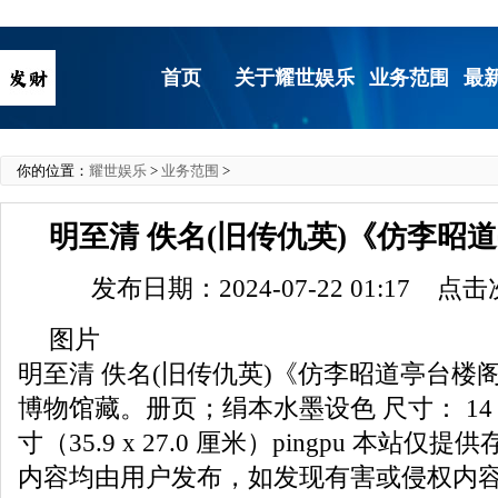
首页
关于耀世娱乐
业务范围
最
你的位置：
耀世娱乐
>
业务范围
>
明至清 佚名(旧传仇英)《仿李昭
发布日期：2024-07-22 01:17 点
图片
明至清 佚名(旧传仇英)《仿李昭道亭台楼
博物馆藏。册页；绢本水墨设色 尺寸： 14 1/8 x
寸（35.9 x 27.0 厘米）pingpu 本站
内容均由用户发布，如发现有害或侵权内