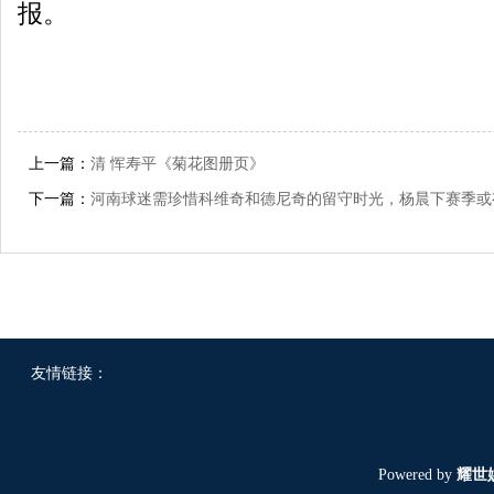
报。
上一篇：
清 恽寿平《菊花图册页》
下一篇：
河南球迷需珍惜科维奇和德尼奇的留守时光，杨晨下赛季或
友情链接：
Powered by
耀世