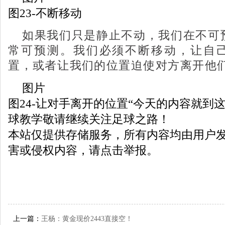
图23-不断移动
如果我们只是静止不动，我们在不可
常可预测。我们必须不断移动，让自
置，或者让我们的位置迫使对方离开他
图片
图24-让对手离开的位置“今天的内容就到
球教学敬请继续关注足球之路！
本站仅提供存储服务，所有内容均由用户
害或侵权内容，请点击举报。
上一篇：
王杨：黄金现价2443直接空！