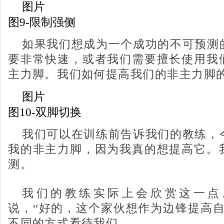
图片
图9-限制强侧
如果我们想成为一个成功的不可预测
要非常快速，或者我们需要擅长使用我
主力脚。我们如何提高我们的非主力脚
图片
图10-双脚切换
我们可以在训练前告诉我们的教练，
我的非主力脚，因为我真的想提高它。
测。
我们的教练实际上会欣赏这一点
说，“好的，这个家伙想作为边锋提高自
不同的方式看待我们。