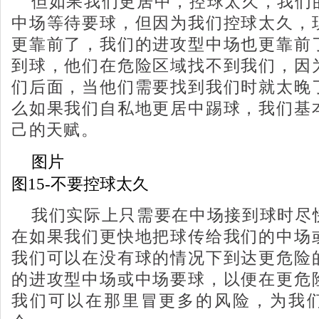
但如果我们更居中，控球太久，我们
中场等待要球，但因为我们控球太久，
更靠前了，我们的进攻型中场也更靠前
到球，他们在危险区域找不到我们，因
们后面，当他们需要找到我们时就太晚
么如果我们自私地更居中踢球，我们基
己的天赋。
图片
图15-不要控球太久
我们实际上只需要在中场接到球时尽
在如果我们更快地把球传给我们的中场
我们可以在没有球的情况下到达更危险
的进攻型中场或中场要球，以便在更危
我们可以在那里冒更多的风险，为我