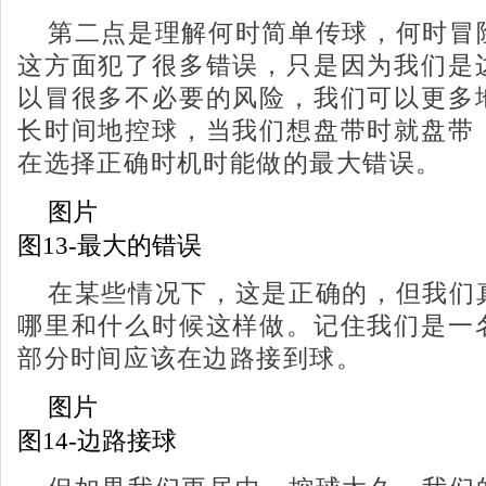
第二点是理解何时简单传球，何时冒
这方面犯了很多错误，只是因为我们是
以冒很多不必要的风险，我们可以更多
长时间地控球，当我们想盘带时就盘带
在选择正确时机时能做的最大错误。
图片
图13-最大的错误
在某些情况下，这是正确的，但我们
哪里和什么时候这样做。记住我们是一
部分时间应该在边路接到球。
图片
图14-边路接球