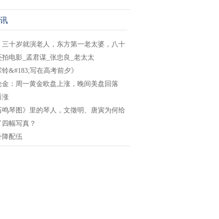
讯
，三十岁就演老人，东方第一老太婆，八十
还拍电影_孟君谋_张忠良_老太太
铃&#183;写在高考前夕》
论金：周一黄金欧盘上涨，晚间美盘回落
看涨
石鸣琴图》里的琴人，文徵明、唐寅为何给
了四幅写真？
升降配伍