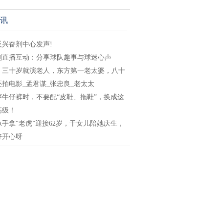
讯
反兴奋剂中心发声!
剑直播互动：分享球队趣事与球迷心声
，三十岁就演老人，东方第一老太婆，八十
还拍电影_孟君谋_张忠良_老太太
穿牛仔裤时，不要配“皮鞋、拖鞋”，换成这
高级！
琼手拿“老虎”迎接62岁，干女儿陪她庆生，
好开心呀