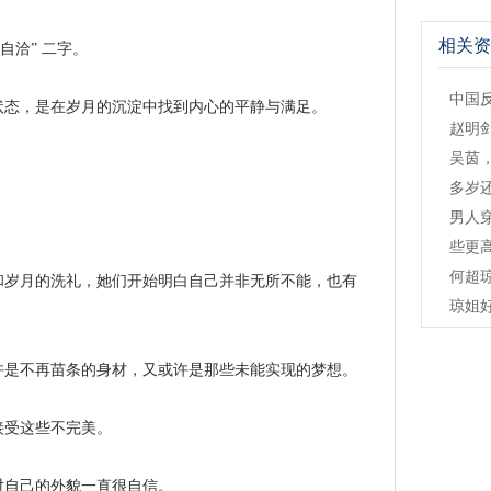
相关资
自洽” 二字。
中国
状态，是在岁月的沉淀中找到内心的平静与满足。
赵明
吴茵
多岁
男人
些更
何超
和岁月的洗礼，她们开始明白自己并非无所不能，也有
琼姐
许是不再苗条的身材，又或许是那些未能实现的梦想。
接受这些不完美。
对自己的外貌一直很自信。