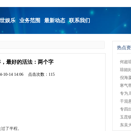
世娱乐
业务范围
最新动态
联系我们
热点资
年，最好的活法：两个字
何超
琼姐
-10-14 14:06 点击次数：115
倪海
寒气
专为
干混
专四
玉昆
东吴
走过了半程。