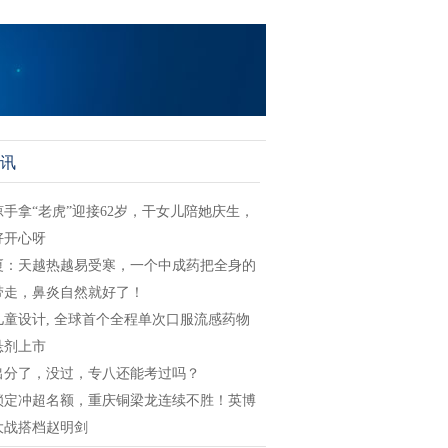
讯
琼手拿“老虎”迎接62岁，干女儿陪她庆生，
好开心呀
厦：天越热越易受寒，一个中成药把全身的
带走，鼻炎自然就好了！
儿童设计, 全球首个全程单次口服流感药物
悬剂上市
出分了，没过，专八还能考过吗？
锁定冲超名额，重庆铜梁龙连续不胜！英博
大战搭档赵明剑